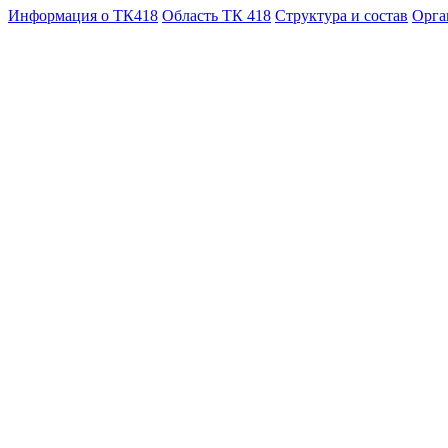
Информация о ТК418
Область ТК 418
Структура и состав
Орга