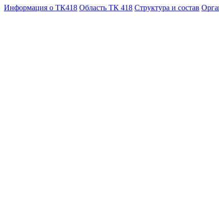
Информация о ТК418
Область ТК 418
Структура и состав
Орга