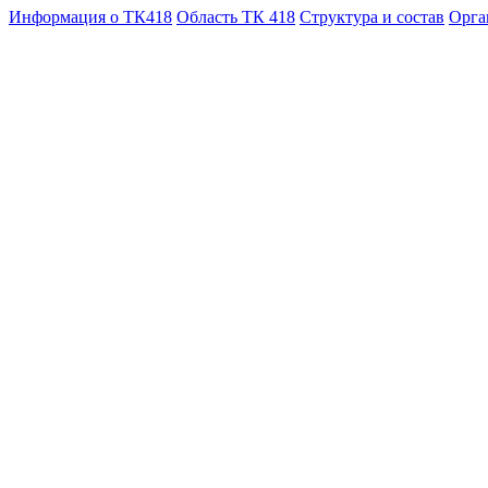
Информация о ТК418
Область ТК 418
Структура и состав
Орга