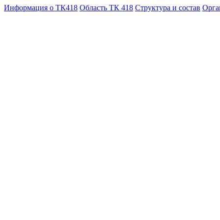
Информация о ТК418
Область ТК 418
Структура и состав
Орга