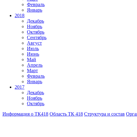
Февраль
Январь
2018
Декабрь
Ноябрь
Октябрь
Сентябрь
Август
Июль
Июнь
Май
Апрель
Март
Февраль
Январь
2017
Декабрь
Ноябрь
Октябрь
Информация о ТК418
Область ТК 418
Структура и состав
Орга