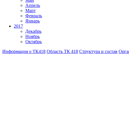
Май
Апрель
Март
Февраль
Январь
2017
Декабрь
Ноябрь
Октябрь
Информация о ТК418
Область ТК 418
Структура и состав
Орга