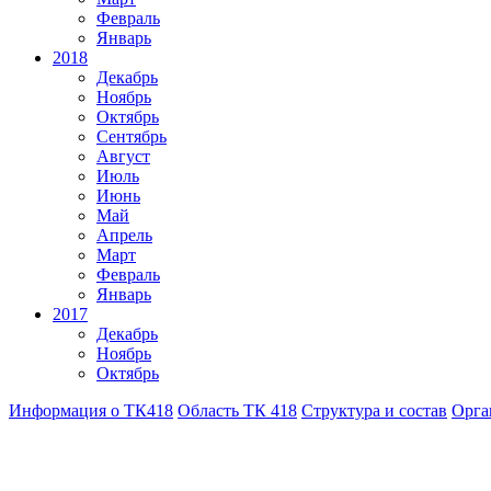
Февраль
Январь
2018
Декабрь
Ноябрь
Октябрь
Сентябрь
Август
Июль
Июнь
Май
Апрель
Март
Февраль
Январь
2017
Декабрь
Ноябрь
Октябрь
Информация о ТК418
Область ТК 418
Структура и состав
Орга