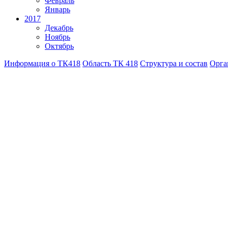
Февраль
Январь
2017
Декабрь
Ноябрь
Октябрь
Информация о ТК418
Область ТК 418
Структура и состав
Орга