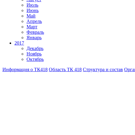
Июль
Июнь
Май
Апрель
Март
Февраль
Январь
2017
Декабрь
Ноябрь
Октябрь
Информация о ТК418
Область ТК 418
Структура и состав
Орга